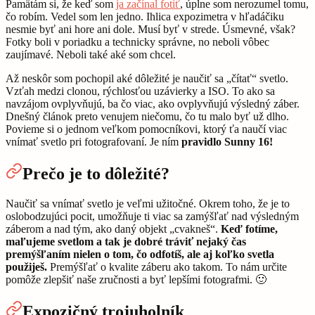
Pamätám si, že keď som
ja začínal fotiť
, úplne som nerozumel tomu,
čo robím. Vedel som len jedno. Ihlica expozimetra v hľadáčiku
nesmie byť ani hore ani dole. Musí byť v strede. Úsmevné, však?
Fotky boli v poriadku a technicky správne, no neboli vôbec
zaujímavé. Neboli také aké som chcel.
Až neskôr som pochopil aké dôležité je naučiť sa „čítať“ svetlo.
Vzťah medzi clonou, rýchlosťou uzávierky a ISO. To ako sa
navzájom ovplyvňujú, ba čo viac, ako ovplyvňujú výsledný záber.
Dnešný článok preto venujem niečomu, čo tu malo byť už dlho.
Povieme si o jednom veľkom pomocníkovi, ktorý ťa naučí viac
vnímať svetlo pri fotografovaní. Je ním
pravidlo
Sunny 16!
Prečo je to dôležité?
Naučiť sa vnímať svetlo je veľmi užitočné. Okrem toho, že je to
oslobodzujúci pocit, umožňuje ti viac sa zamýšľať nad výsledným
záberom a nad tým, ako daný objekt „cvakneš“.
Keď fotíme,
maľujeme svetlom a tak je dobré tráviť nejaký čas
premýšľaním nielen o tom, čo odfotíš, ale aj koľko svetla
použiješ.
Premýšľať o kvalite záberu ako takom. To nám určite
pomôže zlepšiť naše zručnosti a byť lepšími fotografmi. 🙂
Expozičný trojuholník