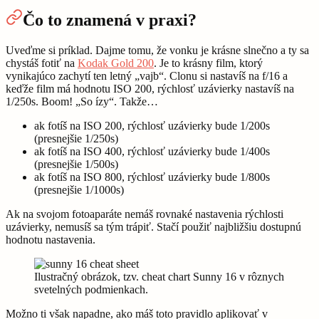
Čo to znamená v praxi?
Uveďme si príklad. Dajme tomu, že vonku je krásne slnečno a ty sa
chystáš fotiť na
Kodak Gold 200
. Je to krásny film, ktorý
vynikajúco zachytí ten letný „vajb“. Clonu si nastavíš na f/16 a
keďže film má hodnotu ISO 200, rýchlosť uzávierky nastavíš na
1/250s. Boom! „So ízy“. Takže…
ak fotíš na ISO 200, rýchlosť uzávierky bude 1/200s
(presnejšie 1/250s)
ak fotíš na ISO 400, rýchlosť uzávierky bude 1/400s
(presnejšie 1/500s)
ak fotíš na ISO 800, rýchlosť uzávierky bude 1/800s
(presnejšie 1/1000s)
Ak na svojom fotoaparáte nemáš rovnaké nastavenia rýchlosti
uzávierky, nemusíš sa tým trápiť. Stačí použiť najbližšiu dostupnú
hodnotu nastavenia.
Ilustračný obrázok, tzv. cheat chart Sunny 16 v rôznych
svetelných podmienkach.
Možno ti však napadne, ako máš toto pravidlo aplikovať v