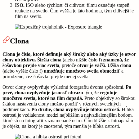
ISO.
ISO alebo rýchlosť či citlivosť filmu označuje stupeň
reakcie na svetlo. Čím vyššia je táto hodnota, tým citlivejší je
film na svetlo.
Clona
Clona je číslo, ktoré definuje aký široký alebo aký úzky je otvor
clony objektívu.
Širšia clona
(alebo nižšie číslo f)
znamená, že
šošovkou prejde viac svetla
, pretože
otvor
je
väčší
.
Užšia clona
(alebo vyššie číslo f)
umožňuje množstvo svetla obmedziť
a
prirodzene, cez šošovku prejde menej svetla.
Otvor clony ovplyvňuje výslednú fotografiu dvoma spôsobmi.
Po
prvé, clona ovplyvňuje jasnosť obrazu
tým, že
reguluje
množstvo svetla, ktoré na film dopadá.
Preto objektívy so širokou
škálou nastavenia clony možno použiť v rôznych svetelných
podmienkach.
Po druhé, clona ovplyvňuje hĺbku ostrosti.
Hĺbka
ostrosti je vzdialenosť medzi najbližším a najvzdialenejším bodom,
ktoré sú na fotografii zaznamenané ostro. Čím bližšie k fotoaparátu
je objekt, na ktorý je zaostrené, tým menšia je hĺbka ostrosti.