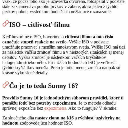
však, že počas toho ako je uzávierka otvorená, fotoaparát v podstate
stále zaznamenáva polohu prvkov v zábere; ak sa jeden z týchto
prvkov pohne, výsledkom bude často nežiaduce rozmazanie.
ISO – citlivosť filmu
Keď hovoríme o ISO, hovoríme o
citlivosti filmu a toto číslo
označuje stupeň reakcie na svetlo.
Vyššie ISO v podstate
umožňuje pracovať s menším množstvom svetla. Vyššie ISO má tiež
za následok väčšiu zrnitosť filmu a v niektorých situáciách aj menej
detailov. Vyššia zrnitosť je následkom väčších kryštálikov
halogenidu strieborného. Pri nižších hodnotách ISO je veľkosť
týchto kryštálikov menšia. Preto je fotka menej zrnitá a naopak sú
krásne vykreslené detaily.
Čo je to teda Sunny 16?
Pravidlo Sunny 16 je jednoduchým súborom pravidiel, ktoré ti
pomôžu fotiť bez potreby expozimetra.
Je to metóda odhadu
správnej expozície bez
expozimetra
. Ako to funguje? V skratke:
Za slnečného dňa
nastav clonu na f/16
a
rýchlosť uzávierky na
hodnotu
zodpovedajúcu hodnote
ISO
.