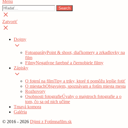
Menu
Hľadať:
Search
Zatvoriť
vyhľadávanie
Zatvoriť
Dojmy
Show
sub
Fotoaparáty
Point & shoot, diaľkomery a zrkadlovky na
menu
film
Filmy
Negatívne farebné a čiernobiele filmy
Zápisky
Show
sub
O fotení na film
Tipy a triky, ktoré ti pomôžu lepšie fotiť
menu
O miestach
Objavujem, spoznávam a fotím miesta mesta
Rozhovory
Osobnosti fotografie
Úvahy o majstroch fotografie a o
tom, čo sa od nich učíme
Tmavá komora
Galéria
© 2016 - 2026
Djimi z Fotímnafilm.sk