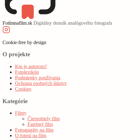
Fotímnafilm.sk
Digitálny denník analógového fotografa
Cookie‑free by design
O projekte
Kto je autorom?
Fotolexikón
Podmienky používania
Ochrana osobných údajov
Cookies
Kategórie
Filmy
Čiernobiely film
Farebný film
Fotoaparáty na film
O fotení na film