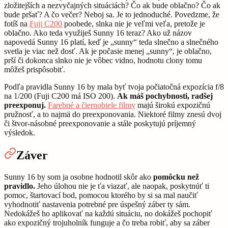
zložitejších a nezvyčajných situáciách? Čo ak bude oblačno? Čo ak
bude pršať? A čo večer? Neboj sa. Je to jednoduché. Povedzme, že
fotíš na
Fuji C200
poobede, slnka nie je veľmi veľa, pretože je
oblačno. Ako teda využiješ Sunny 16 teraz? Ako už názov
napovedá Sunny 16 platí, keď je „sunny“ teda slnečno a slnečného
svetla je viac než dosť. Ak je počasie menej „sunny“, je oblačno,
prší či dokonca slnko nie je vôbec vidno, hodnotu clony tomu
môžeš prispôsobiť.
Podľa pravidla Sunny 16 by mala byť tvoja počiatočná expozícia f/8
na 1/200 (Fuji C200 má ISO 200).
Ak máš pochybnosti, radšej
preexponuj.
Farebné a čiernobiele filmy
majú širokú expozičnú
pružnosť, a to najmä do preexponovania. Niektoré filmy znesú dvoj
či štvor-násobné preexponovanie a stále poskytujú príjemný
výsledok.
Záver
Sunny 16 by som ja osobne hodnotil skôr ako
pomôcku než
pravidlo.
Jeho úlohou nie je ťa viazať, ale naopak, poskytnúť ti
pomoc, štartovací bod, pomocou ktorého by si sa mal naučiť
vyhodnotiť nastavenia potrebné pre úspešný záber ty sám.
Nedokážeš ho aplikovať na každú situáciu, no dokážeš pochopiť
ako expozičný trojuholník funguje a čo treba robiť, aby sa záber