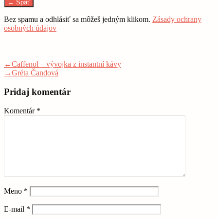
← Späť
Bez spamu a odhlásiť sa môžeš jedným klikom.
Zásady ochrany
osobných údajov
Navigácia
Previous
←
Caffenol – vývojka z instantní kávy
post:
Next
→
Gréta Čandová
v
post:
článku
Pridaj komentár
Komentár
*
Meno
*
E-mail
*