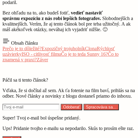
podaril.
Bez ohľadu na to, ako budeš fotiť,
vedieť nastaviť
správnu expozíciu z nás robí lepších fotografov.
Slobodnejších a
kvalitnejších. Verím, že aj tento článok bol pre teba užitočný. A ak
máš akékoľvek otázky, neváhaj ich vyjadriť nižšie. 🙂
Obsah článku
Prečo je to dôležité?
Expozičný trojuholník
Clona
Rýchlosť
uzávierky
ISO - citlivosť filmu
Čo je to teda Sunny 16?
Čo to
znamená v praxi?
Záver
Páčil sa ti tento článok?
Vďaka, že si dočítal až sem. Ak ťa fotenie na film baví, prihlás sa na
odber. Nové články a novinky z blogu dostaneš priamo do inboxu.
Odoberať
Spracováva sa...
Super! Tvoj e-mail bol úspešne pridaný.
Ups! Pridanie tvojho e-mailu sa nepodarilo. Skús to prosím ešte raz.