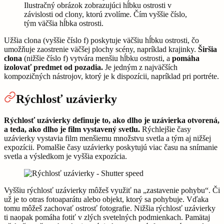
Ilustračný obrázok zobrazujúci hĺbku ostrosti v
závislosti od clony, ktorú zvolíme. Čím vyššie číslo,
tým väčšia hĺbka ostrosti.
Užšia clona (vyššie číslo f) poskytuje väčšiu hĺbku ostrosti, čo
umožňuje zaostrenie väčšej plochy scény, napríklad krajinky.
Širšia
clona
(nižšie číslo f) vytvára menšiu hĺbku ostrosti, a
pomáha
izolovať predmet od pozadia.
Je jedným z najväčších
kompozičných nástrojov, ktorý je k dispozícii, napríklad pri portréte.
Rýchlosť uzávierky
Rýchlosť uzávierky definuje to, ako dlho je uzávierka otvorená,
a teda, ako dlho je film vystavený svetlu.
Rýchlejšie časy
uzávierky vystavia film menšiemu množstvu svetla a tým aj nižšej
expozícii. Pomalšie časy uzávierky poskytujú viac času na snímanie
svetla a výsledkom je vyššia expozícia.
Vyššiu rýchlosť uzávierky môžeš využiť na „zastavenie pohybu“. Či
už je to otras fotoaparátu alebo objekt, ktorý sa pohybuje. Vďaka
tomu môžeš zachovať ostrosť fotografie. Nižšia rýchlosť uzávierky
ti naopak pomáha fotiť v zlých svetelných podmienkach. Pamätaj