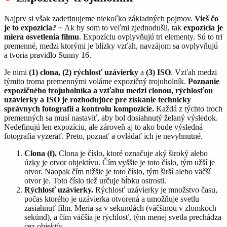
Najprv si však zadefinujeme niekoľko základných pojmov.
Vieš čo
je to expozícia?
~ Ak by som to veľmi zjednodušil, tak
expozícia je
miera osvetlenia filmu
. Expozíciu ovplyvňujú tri elementy. Sú to tri
premenné, medzi ktorými je blízky vzťah, navzájom sa ovplyvňujú
a tvoria pravidlo Sunny 16.
Je nimi
(1) clona, (2) rýchlosť uzávierky
a
(3) ISO
. Vzťah medzi
týmito troma premennými voláme expozičný trojuholník.
Poznanie
expozičného trojuholníka a vzťahu medzi clonou, rýchlosťou
uzávierky a ISO je rozhodujúce pre získanie technicky
správnych fotografií a kontrolu kompozície.
Každá z týchto troch
premenných sa musí nastaviť, aby bol dosiahnutý želaný výsledok.
Nedefinujú len expozíciu, ale zároveň aj to ako bude výsledná
fotografia vyzerať. Preto, poznať a ovládať ich je nevyhnutné.
Clona (f).
Clona je číslo, ktoré označuje aký široký alebo
úzky je otvor objektívu. Čím vyššie je toto číslo, tým užší je
otvor. Naopak čím nižšie je toto číslo, tým širší alebo väčší
otvor je. Toto číslo tiež určuje hĺbku ostrosti.
Rýchlosť uzávierky.
Rýchlosť uzávierky je množstvo času,
počas ktorého je uzávierka otvorená a umožňuje svetlu
zasiahnuť film. Meria sa v sekundách (väčšinou v zlomkoch
sekúnd), a čím väčšia je rýchlosť, tým menej svetla prechádza
cez objektív.