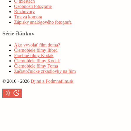
O miestach
Osobnosti fotografie
Rozhovory
Tmavá komora
Zápisky analógového fotografa
Série článkov
Ako vyvolať film doma?
Čiernobiele filmy Ilford
Farebné filmy Kodak
Čiernobiele filmy Kodak
Čiernobiele filmy Foma
Začiatočnícke zrkadlovky na film
© 2016 - 2026
Djimi z Fotímnafilm.sk