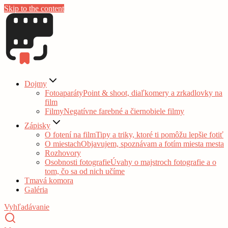
Skip to the content
Dojmy
Fotoaparáty
Point & shoot, diaľkomery a zrkadlovky na
film
Filmy
Negatívne farebné a čiernobiele filmy
Zápisky
O fotení na film
Tipy a triky, ktoré ti pomôžu lepšie fotiť
O miestach
Objavujem, spoznávam a fotím miesta mesta
Rozhovory
Osobnosti fotografie
Úvahy o majstroch fotografie a o
tom, čo sa od nich učíme
Tmavá komora
Galéria
Vyhľadávanie