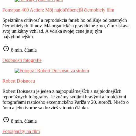
Fomapan 400 Action: Môj najobľúbenejší čiernobiely film
Spektrálna citlivosť a reprodukcia farieb ho odlišuje od ostatných
čiernobielych filmov. Má organické a pravidelné zrno, čím získava
svoj unikátny vzhľad. A vďaka svojej cene je aj tým
najvýhodnejším.
8 min. čítania
Osobnosti fotografie
Robert Doisneau
Robert Doisneau je jeden z najpopulárnejších a najplodnejších
reportážnych fotografov. Je známy svojimi hravými a ironickými
fotografiami rastúceho excentrického Paríža v 20. storočí. Niečo o
ňom a jeho tvorbe sa dozvieš v tomto článku.
8 min. čítania
Fotoaparáty na film