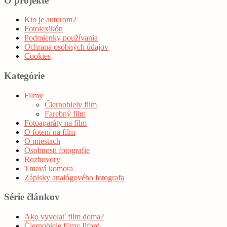
O projekte
Kto je autorom?
Fotolexikón
Podmienky používania
Ochrana osobných údajov
Cookies
Kategórie
Filmy
Čiernobiely film
Farebný film
Fotoaparáty na film
O fotení na film
O miestach
Osobnosti fotografie
Rozhovory
Tmavá komora
Zápisky analógového fotografa
Série článkov
Ako vyvolať film doma?
Čiernobiele filmy Ilford