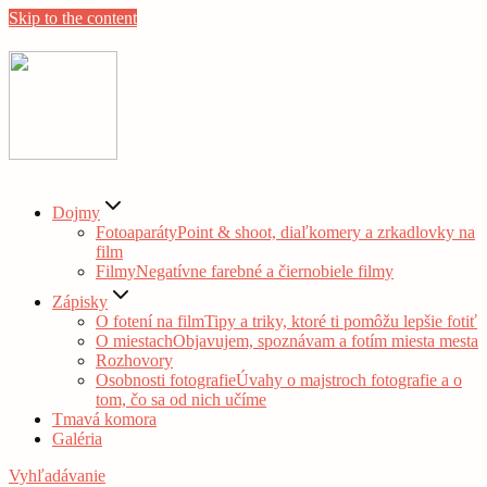
Skip to the content
Dojmy
Fotoaparáty
Point & shoot, diaľkomery a zrkadlovky na
film
Filmy
Negatívne farebné a čiernobiele filmy
Zápisky
O fotení na film
Tipy a triky, ktoré ti pomôžu lepšie fotiť
O miestach
Objavujem, spoznávam a fotím miesta mesta
Rozhovory
Osobnosti fotografie
Úvahy o majstroch fotografie a o
tom, čo sa od nich učíme
Tmavá komora
Galéria
Vyhľadávanie