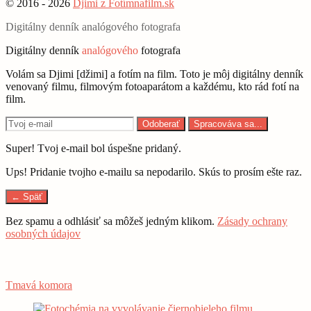
© 2016 - 2026
Djimi z Fotímnafilm.sk
Digitálny denník analógového fotografa
Digitálny denník
analógového
fotografa
Volám sa Djimi [džimi] a fotím na film. Toto je môj digitálny denník
venovaný filmu, filmovým fotoaparátom a každému, kto rád fotí na
film.
Odoberať
Spracováva sa...
Super! Tvoj e-mail bol úspešne pridaný.
Ups! Pridanie tvojho e-mailu sa nepodarilo. Skús to prosím ešte raz.
← Späť
Bez spamu a odhlásiť sa môžeš jedným klikom.
Zásady ochrany
osobných údajov
Tmavá komora