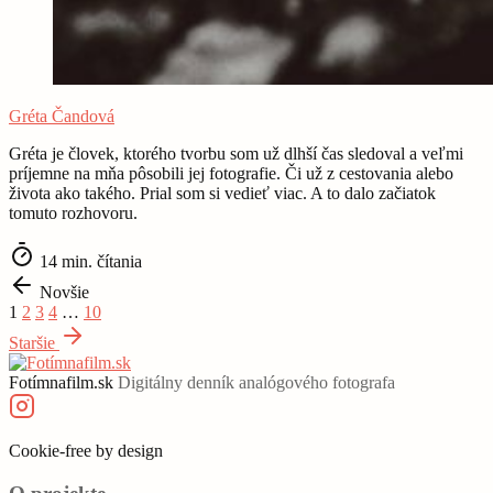
Gréta Čandová
Gréta je človek, ktorého tvorbu som už dlhší čas sledoval a veľmi
príjemne na mňa pôsobili jej fotografie. Či už z cestovania alebo
života ako takého. Prial som si vedieť viac. A to dalo začiatok
tomuto rozhovoru.
14 min. čítania
Novšie
1
2
3
4
…
10
Staršie
Fotímnafilm.sk
Digitálny denník analógového fotografa
Cookie‑free by design