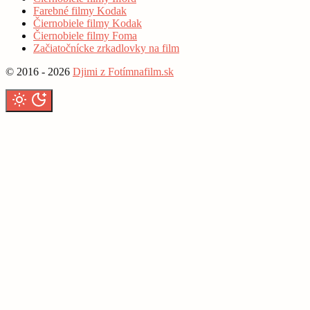
Farebné filmy Kodak
Čiernobiele filmy Kodak
Čiernobiele filmy Foma
Začiatočnícke zrkadlovky na film
© 2016 - 2026
Djimi z Fotímnafilm.sk