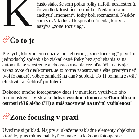
K
často stalo, že som polku rolky nafotil nezaostrenú,
čo viedlo k frustrácii a smútku. Nedarilo sa mi
zachytiť „moment“, fotky boli rozmazané. Neskôr
som sa však dostal k spôsobu fotenia, ktorý sa
nazýva „zone-focusing“.
Čo to je
Pre tých, ktorým tento názov nič nehovorí, „zone focusing“ je veľmi
jednoduchý spôsob ako získať ostré fotky bez spoliehania sa na
automatické zaostrenie alebo zaostrovanie cez hľadáčik na tvojej
zrkadlovke či diaľkomeri. Je to forma zaostrovania ešte predtým než
tvoj fotoaparát vôbec zamieriš na daný subjekt. To Ti pomáha zvýšiť
efektivitu a rýchlosť pri fotení.
Dokonca mnoho fotoaparátov dnes i v minulosti využívalo túto
formu ostrenia. V skratke
fotíš s vysokou clonou a veľkou hĺbkou
ostrosti (f/16 alebo f/11) a máš zaostrené na určitú vzdialenosť
.
Zone focusing v praxi
Uveďme si príklad. Najprv si ukážeme základné elementy objektívu,
ktoré by plus mínus mali byť rovnaké na každom fotoaparáte.