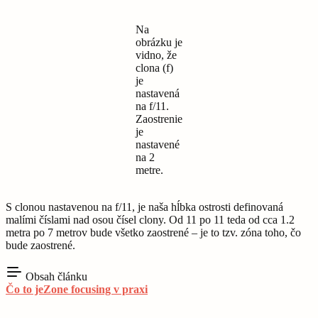
Na
obrázku je
vidno, že
clona (f)
je
nastavená
na f/11.
Zaostrenie
je
nastavené
na 2
metre.
S clonou nastavenou na f/11, je naša hĺbka ostrosti definovaná
malími číslami nad osou čísel clony. Od 11 po 11 teda od cca 1.2
metra po 7 metrov bude všetko zaostrené – je to tzv. zóna toho, čo
bude zaostrené.
Obsah článku
Čo to je
Zone focusing v praxi