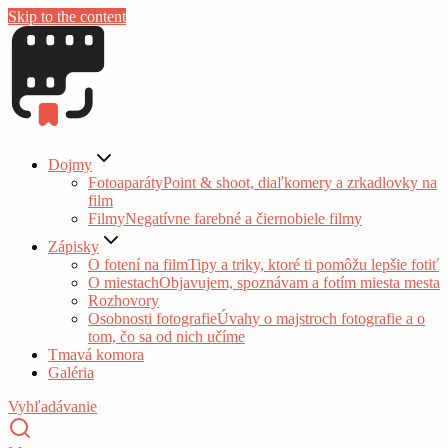
Skip to the content
Dojmy
Fotoaparáty
Point & shoot, diaľkomery a zrkadlovky na
film
Filmy
Negatívne farebné a čiernobiele filmy
Zápisky
O fotení na film
Tipy a triky, ktoré ti pomôžu lepšie fotiť
O miestach
Objavujem, spoznávam a fotím miesta mesta
Rozhovory
Osobnosti fotografie
Úvahy o majstroch fotografie a o
tom, čo sa od nich učíme
Tmavá komora
Galéria
Vyhľadávanie