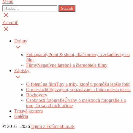
Menu
Hľadať:
Search
Zatvoriť
vyhľadávanie
Zatvoriť
Dojmy
Show
sub
Fotoaparáty
Point & shoot, diaľkomery a zrkadlovky na
menu
film
Filmy
Negatívne farebné a čiernobiele filmy
Zápisky
Show
sub
O fotení na film
Tipy a triky, ktoré ti pomôžu lepšie fotiť
menu
O miestach
Objavujem, spoznávam a fotím miesta mesta
Rozhovory
Osobnosti fotografie
Úvahy o majstroch fotografie a o
tom, čo sa od nich učíme
Tmavá komora
Galéria
© 2016 - 2026
Djimi z Fotímnafilm.sk