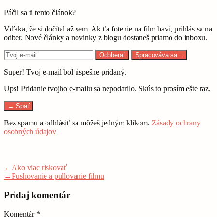
Páčil sa ti tento článok?
Vďaka, že si dočítal až sem. Ak ťa fotenie na film baví, prihlás sa na
odber. Nové články a novinky z blogu dostaneš priamo do inboxu.
Odoberať
Spracováva sa...
Super! Tvoj e-mail bol úspešne pridaný.
Ups! Pridanie tvojho e-mailu sa nepodarilo. Skús to prosím ešte raz.
← Späť
Bez spamu a odhlásiť sa môžeš jedným klikom.
Zásady ochrany
osobných údajov
Navigácia
Previous
←
Ako viac riskovať
post:
Next
→
Pushovanie a pullovanie filmu
v
post:
článku
Pridaj komentár
Komentár
*